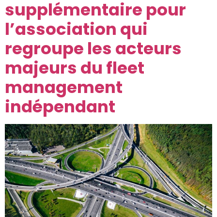
supplémentaire pour
l’association qui
regroupe les acteurs
majeurs du fleet
management
indépendant